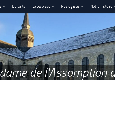
s
Défunts
La paroisse
Nos églises
Notre histoire
l’Assomption – Ham
e dame de l'Assomption