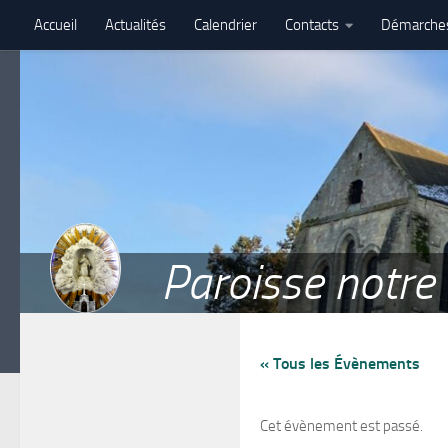
Accueil
Actualités
Calendrier
Contacts
Démarche
Skip to content
Assemblé paroissiale – 27 juin 2026 – Paroisse Notre-Dame de 
Paroisse notr
« Tous les Évènements
Cet évènement est passé.