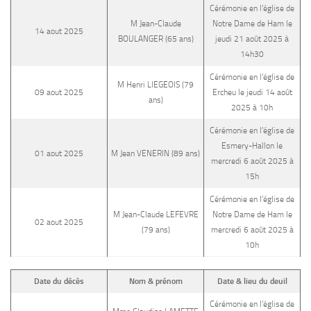
Cérémonie en l’église de
M Jean-Claude
Notre Dame de Ham le
14 aout 2025
BOULANGER (65 ans)
jeudi 21 août 2025 à
14h30
Cérémonie en l’église de
M Henri LIEGEOIS (79
09 aout 2025
Ercheu le jeudi 14 août
ans)
2025 à 10h
Cérémonie en l’église de
Esmery-Hallon le
01 aout 2025
M Jean VENERIN (89 ans)
mercredi 6 août 2025 à
15h
Cérémonie en l’église de
M Jean-Claude LEFEVRE
Notre Dame de Ham le
02 aout 2025
(79 ans)
mercredi 6 août 2025 à
10h
Date du décès
Nom & prénom
Date & lieu du deuil
Cérémonie en l’église de