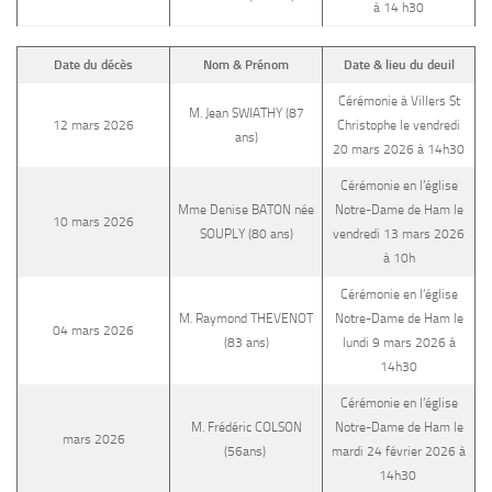
à 14 h30
Date du décès
Nom & Prénom
Date & lieu du deuil
Cérémonie à Villers St
M. Jean SWIATHY (87
12 mars 2026
Christophe le vendredi
ans)
20 mars 2026 à 14h30
Cérémonie en l’église
Mme Denise BATON née
Notre-Dame de Ham le
10 mars 2026
SOUPLY (80 ans)
vendredi 13 mars 2026
à 10h
Cérémonie en l’église
M. Raymond THEVENOT
Notre-Dame de Ham le
04 mars 2026
(83 ans)
lundi 9 mars 2026 à
14h30
Cérémonie en l’église
M. Frédéric COLSON
Notre-Dame de Ham le
mars 2026
(56ans)
mardi 24 février 2026 à
14h30