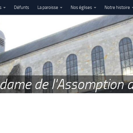
s
Défunts
La paroisse
Nos églises
Notre histoire
l’Assomption – Ham
e dame de l'Assomption