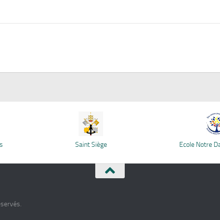
s
Saint Siège
Ecole Notre 
éservés.