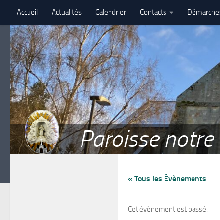
Accueil
Actualités
Calendrier
Contacts
Démarche
Skip to content
Assemblé paroissiale – 27 juin 2026 – Paroisse Notre-Dame de 
Paroisse notr
« Tous les Évènements
Cet évènement est passé.