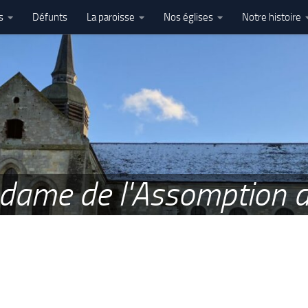
s
Défunts
La paroisse
Nos églises
Notre histoire
l’Assomption – Ham
e dame de l'Assomption