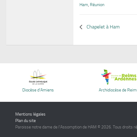
Ham
,
Réunion
Chapelet à Ham
Diocèse d'Amiens
Archidiocèse de Reim
Mentions légales
Plan du site
Paroisse notre dame de l'Assomption de HAM © 2026. Tous droits r