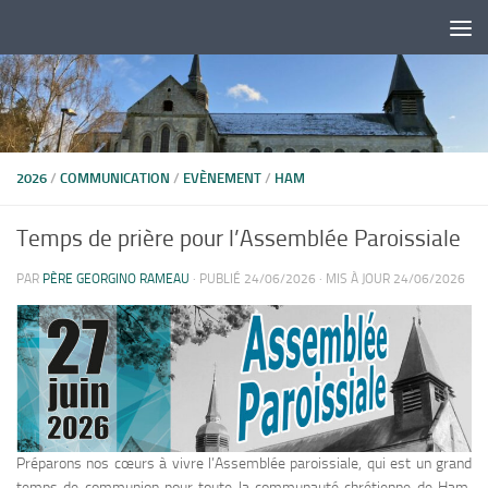
Skip to content
2026
/
COMMUNICATION
/
EVÈNEMENT
/
HAM
Temps de prière pour l’Assemblée Paroissiale
PAR
PÈRE GEORGINO RAMEAU
· PUBLIÉ
24/06/2026
· MIS À JOUR
24/06/2026
Préparons nos cœurs à vivre l’Assemblée paroissiale, qui est un grand
temps de communion pour toute la communauté chrétienne de Ham.