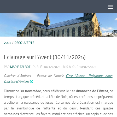
Skip to content
2025
/
DÉCOUVERTE
Eclairage sur l’Avent (30/11/2025)
PAR
MARIE TALBOT
· PUBLIÉ
10/12/2025
· MIS À JOUR
10/02/2026
Diocèse d’Amiens – Extrait de l’article
C’est l’Avent… Préparons nous,
Diocèse d’Amiens
Dimanche
30 novembre
, nous célébrons le
1er dimanche de l’Avent
, ce
temps liturgique précédant la fête de Noël, où les chrétiens se préparent
à célébrer la naissance de Jésus. Ce temps de préparation est marqué
par la symbolique de l’attente et du désir. Pendant ces
quatre
semaines
d’attente, les foyers installent des crèches, un sapin avec des