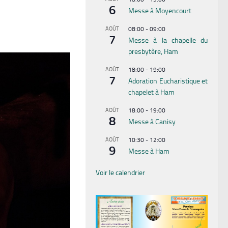
6
Messe à Moyencourt
AOÛT
08:00
-
09:00
7
Messe à la chapelle du
presbytère, Ham
AOÛT
18:00
-
19:00
7
Adoration Eucharistique et
chapelet à Ham
AOÛT
18:00
-
19:00
8
Messe à Canisy
AOÛT
10:30
-
12:00
9
Messe à Ham
Voir le calendrier