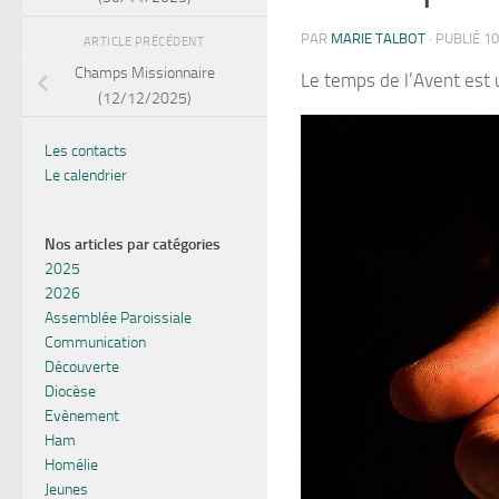
PAR
MARIE TALBOT
· PUBLIÉ
10
ARTICLE PRÉCÉDENT
Champs Missionnaire
Le temps de l’Avent est 
(12/12/2025)
Les contacts
Le calendrier
Nos articles par catégories
2025
2026
Assemblée Paroissiale
Communication
Découverte
Diocèse
Evènement
Ham
Homélie
Jeunes