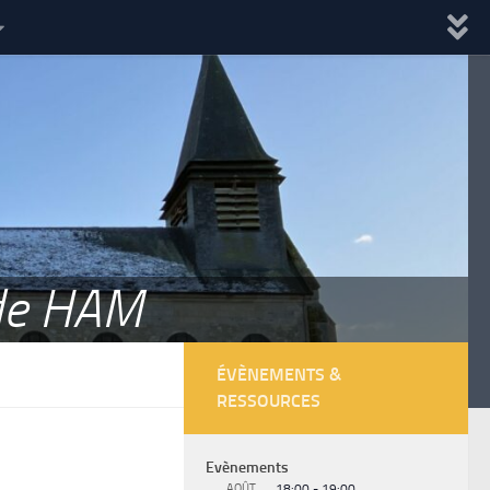
 de HAM
ÉVÈNEMENTS &
RESSOURCES
Evènements
AOÛT
18:00
-
19:00