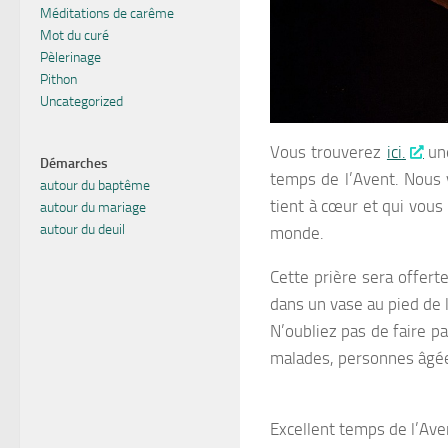
Méditations de carême
Mot du curé
Pèlerinage
Pithon
Uncategorized
Vous trouverez
ici
.
une
Démarches
temps de l’Avent. Nous v
autour du baptême
tient à cœur et qui vous
autour du mariage
autour du deuil
monde.
Cette prière sera offert
dans un vase au pied de 
N’oubliez pas de faire p
malades, personnes âgées,
Excellent temps de l’Aven