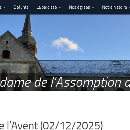
s
Défunts
La paroisse
Nos églises
Notre histoire
l’Assomption – Ham
e dame de l'Assomption
e l’Avent (02/12/2025)