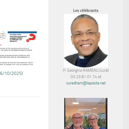
Les célébrants
P. Georgino RAMEAU (curé)
06/10/2025)
03 23 81 01 74 et
curedham@laposte.net