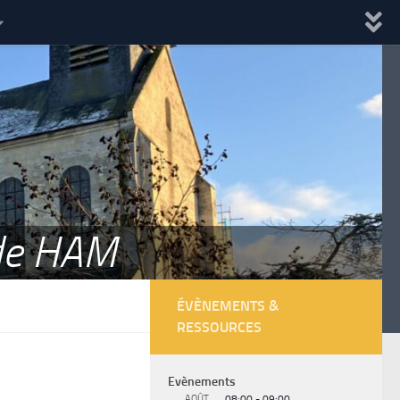
 de HAM
ÉVÈNEMENTS &
RESSOURCES
Evènements
AOÛT
08:00
-
09:00