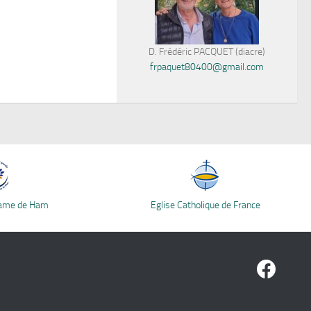
D. Frédéric PACQUET (diacre)
frpaquet80400@gmail.com
Dame de Ham
Eglise Catholique de France