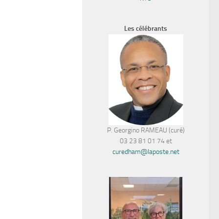
Les célébrants
P. Georgino RAMEAU (curé)
03 23 81 01 74 et
curedham@laposte.net