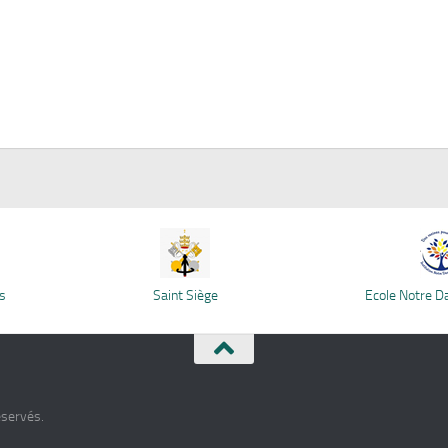
s
Saint Siège
Ecole Notre 
éservés.