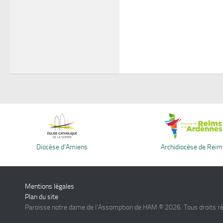
Diocèse d'Amiens
Archidiocèse de Reim
Mentions légales
Plan du site
Paroisse notre dame de l'Assomption de HAM © 2026. Tous droits r