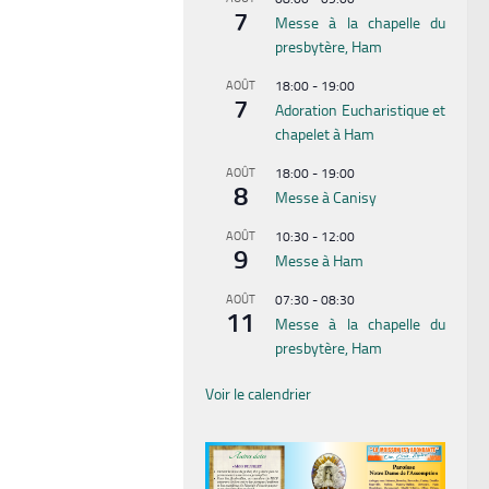
7
Messe à la chapelle du
presbytère, Ham
AOÛT
18:00
-
19:00
7
Adoration Eucharistique et
chapelet à Ham
AOÛT
18:00
-
19:00
8
Messe à Canisy
AOÛT
10:30
-
12:00
9
Messe à Ham
AOÛT
07:30
-
08:30
11
Messe à la chapelle du
presbytère, Ham
Voir le calendrier