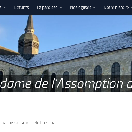
s
Défunts
La paroisse
Nos églises
Notre histoire
l’Assomption – Ham
e dame de l'Assomption
 paroisse sont célébrés par :