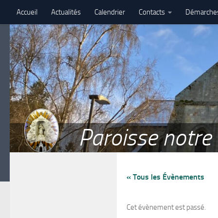
Accueil
Actualités
Calendrier
Contacts
Démarche
Skip to content
Assemblé paroissiale – 27 juin 2026 – Paroisse Notre-Dame de 
Paroisse notr
« Tous les Évènements
Cet évènement est passé.