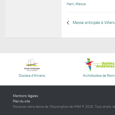
Ham
,
Messe
Messe anticipée à Viller
Diocèse d'Amiens
Archidiocèse de Reim
Mentions légales
Plan du site
Paroisse notre dame de l'Assomption de HAM © 2026. Tous droits r