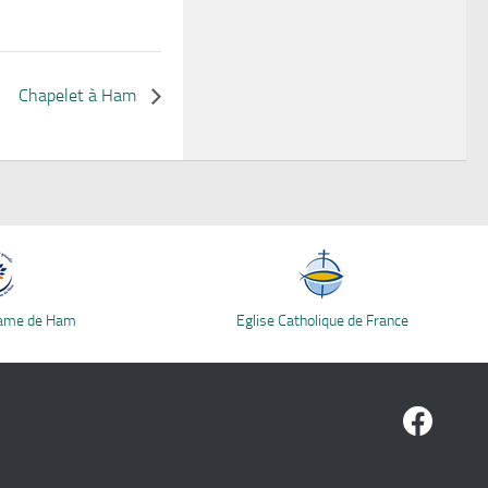
Chapelet à Ham
Dame de Ham
Eglise Catholique de France