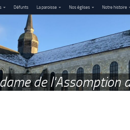
s
Défunts
La paroisse
Nos églises
Notre histoire
l’Assomption – Ham
e dame de l'Assomption