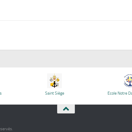
s
Saint Siège
Ecole Notre 
éservés.