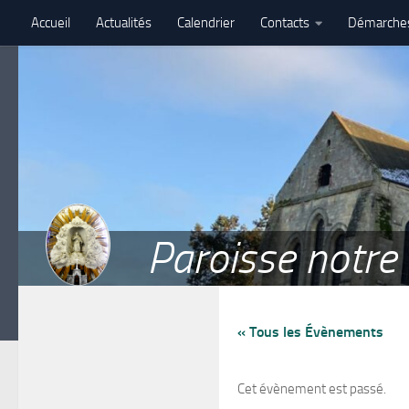
Accueil
Actualités
Calendrier
Contacts
Démarche
Skip to content
Assemblé paroissiale – 27 juin 2026 – Paroisse Notre-Dame de 
Paroisse notr
« Tous les Évènements
Cet évènement est passé.