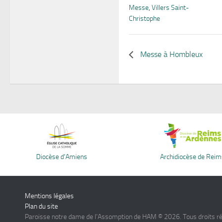
Messe
,
Villers Saint-
Christophe
Messe à Hombleux
Diocèse d'Amiens
Archidiocèse de Reim
Mentions légales
Plan du site
Paroisse notre dame de l'Assomption de HAM © 2026. Tous droits r