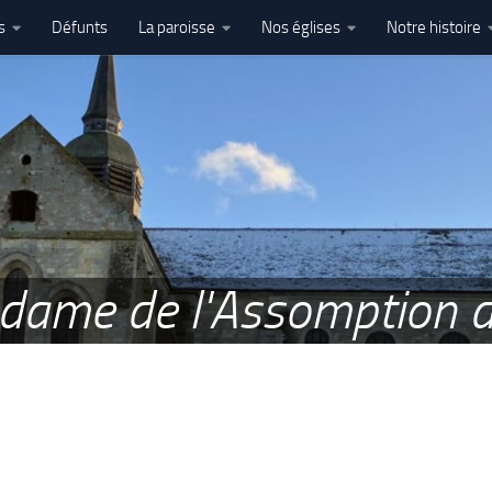
s
Défunts
La paroisse
Nos églises
Notre histoire
l’Assomption – Ham
e dame de l'Assomption