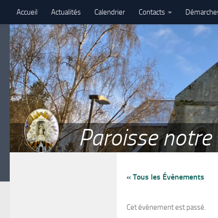
Accueil
Actualités
Calendrier
Contacts
Démarche
Skip to content
Assemblé paroissiale – 27 juin 2026 – Paroisse Notre-Dame de 
Paroisse notr
« Tous les Évènements
Cet évènement est passé.