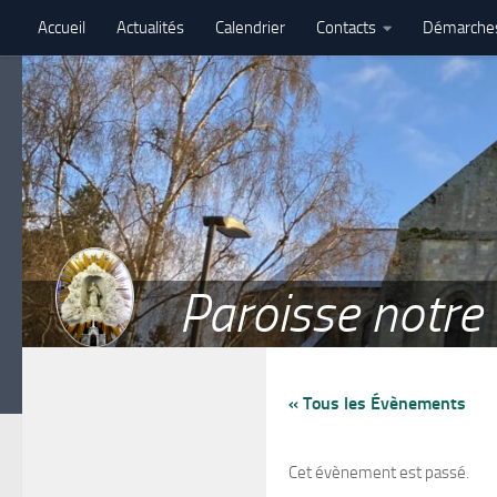
Accueil
Actualités
Calendrier
Contacts
Démarche
Skip to content
Assemblé paroissiale – 27 juin 2026 – Paroisse Notre-Dame de 
Paroisse notr
« Tous les Évènements
Cet évènement est passé.