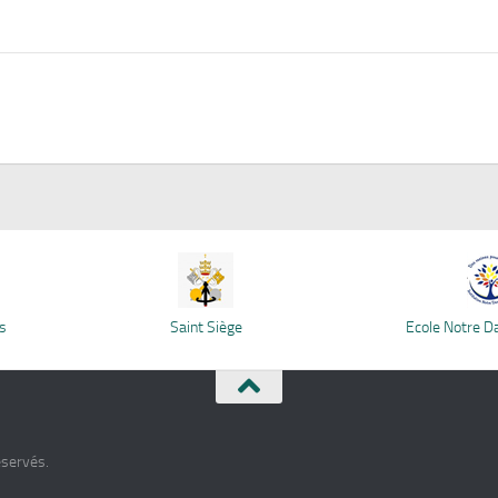
s
Saint Siège
Ecole Notre 
éservés.