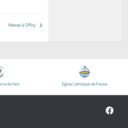
Messe à Offoy
Dame de Ham
Eglise Catholique de France