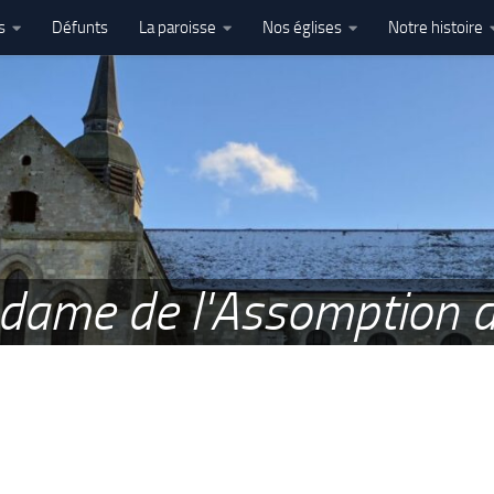
s
Défunts
La paroisse
Nos églises
Notre histoire
l’Assomption – Ham
e dame de l'Assomption