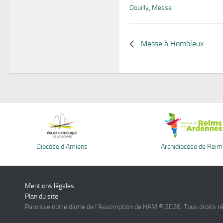
Douilly
,
Messe
Messe à Hombleux
Diocèse d'Amiens
Archidiocèse de Reim
Mentions légales
Plan du site
Paroisse notre dame de l'Assomption de HAM © 2026. Tous droits r