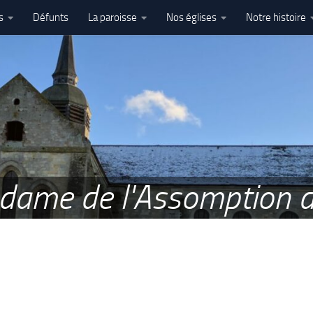
s
Défunts
La paroisse
Nos églises
Notre histoire
l’Assomption – Ham
e dame de l'Assomption