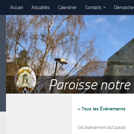
Accueil
Actualités
Calendrier
Contacts
Démarche
Skip to content
Assemblé paroissiale – 27 juin 2026 – Paroisse Notre-Dame de 
Paroisse notr
« Tous les Évènements
Cet évènement est passé.