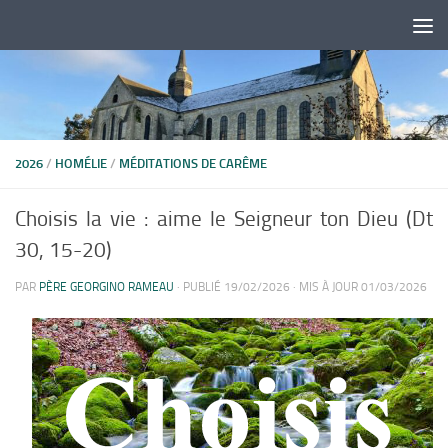
Skip to content
2026
/
HOMÉLIE
/
MÉDITATIONS DE CARÊME
Choisis la vie : aime le Seigneur ton Dieu (Dt
30, 15-20)
PAR
PÈRE GEORGINO RAMEAU
· PUBLIÉ
19/02/2026
· MIS À JOUR
01/03/2026