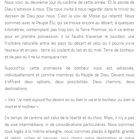
Nous voici au deuxième jour du carême de cette année. Et la parole de
Dieu s’adresse à nous. Elle nous invite à nous regarder dans le miroir du
dessein de Dieu pour nous. C’est la voix de Moïse qui retentit. Nous
sommes avec le Peuple Élu, qui se trouve encore au désert, à quelques
kilomètres, contemplant pas trop loin, la Terre Promise, où il va entrer
pour en prendre possession. Il lui faudra traverser le Jourdain, une
frontière naturelle entre les pays du désert et celui où il pourra vivre
heureux et en paix : terre où coulent du lait et du miel. Terre de bonheur
et de paix où il ne lui manquera rien.
Aujourd’hui, cette promesse de bonheur nous est adressée,
individuellement et comme membres du Peuple de Dieu. Devant nous
s’offrent deux options, deux possibilités. Deux chemins, deux
destinations.
«
Vois ! Je mets aujourd’hui devant toi ou bien la vie et le bonheur, ou bien la
mort et le malheur
».
Ce temps de carême est celui de la liberté et du choix. Mais, il n’y a pas
de voie intermédiaire, ni de considérations particulières. Nous sommes
tous logés à la même enseigne, nous sommes placés à égalité, grands
et petits, riches et pauvres, pour choisir notre destination et notre